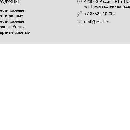
423800
Россия
, РТ
г. Н
РОДУКЦИИ
ул. Промышленная, зда
естигранные
+7 8552 910-002
естигранные
естигранные
mail@tetalit.ru
очные болты
артные изделия