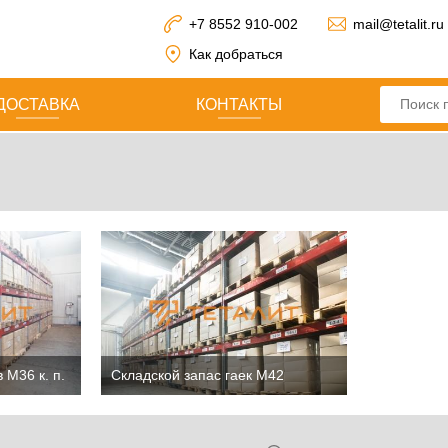
+7 8552 910-002
mail@tetalit.ru
Как добраться
ДОСТАВКА
КОНТАКТЫ
 М36 к. п.
Складской запас гаек М42
нн
ст.092ГС