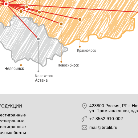
423800
Россия
, РТ
г. Н
РОДУКЦИИ
ул. Промышленная, зда
естигранные
+7 8552 910-002
естигранные
естигранные
mail@tetalit.ru
очные болты