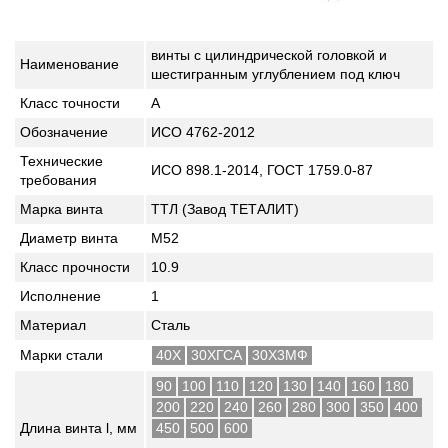
винты с цилиндрической головкой и
Наименование
шестигранным углублением под ключ
Класс точности
A
Обозначение
ИСО 4762-2012
Технические
ИСО 898.1-2014, ГОСТ 1759.0-87
требования
Марка винта
ТТЛ (Завод ТЕТАЛИТ)
Диаметр винта
М52
Класс прочности
10.9
Исполнение
1
Материал
Сталь
Марки стали
40Х
30ХГСА
30Х3МФ
90
100
110
120
130
140
160
180
200
220
240
260
280
300
350
400
Длина винта l, мм
450
500
600