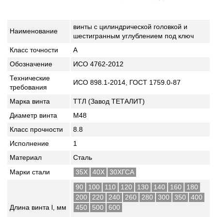
винты с цилиндрической головкой и
Наименование
шестигранным углублением под ключ
Класс точности
A
Обозначение
ИСО 4762-2012
Технические
ИСО 898.1-2014, ГОСТ 1759.0-87
требования
Марка винта
ТТЛ (Завод ТЕТАЛИТ)
Диаметр винта
М48
Класс прочности
8.8
Исполнение
1
Материал
Сталь
Марки стали
35Х
40Х
30ХГСА
90
100
110
120
130
140
160
180
200
220
240
260
280
300
350
400
Длина винта l, мм
450
500
600