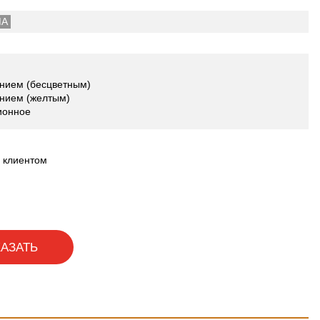
МА
анием (бесцветным)
анием (желтым)
ионное
 клиентом
КАЗАТЬ