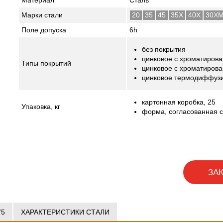
Материал
Сталь
Марки стали
20
35
45
35Х
40Х
30Х
Поле допуска
6h
без покрытия
цинковое с хроматиров
Типы покрытий
цинковое с хроматиров
цинковое термодиффуз
картонная коробка, 25
Упаковка,
кг
форма, согласованная с
ЗА
75
ХАРАКТЕРИСТИКИ СТАЛИ