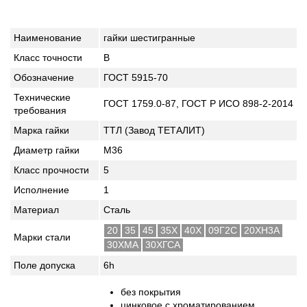
Наименование
гайки шестигранные
Класс точности
B
Обозначение
ГОСТ 5915-70
Технические
ГОСТ 1759.0-87, ГОСТ Р ИСО 898-2-2014
требования
Марка гайки
ТТЛ (Завод ТЕТАЛИТ)
Диаметр гайки
М36
Класс прочности
5
Исполнение
1
Материал
Сталь
20
35
45
35Х
40Х
09Г2С
20ХН3А
Марки стали
30ХМА
30ХГСА
Поле допуска
6h
без покрытия
цинковое с хроматированием