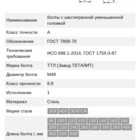
болты с шестигранной уменьшенной
Наименование
головкой
Класс точности
A
Обозначение
ГОСТ 7808-70
Технические
ИСО 898.1-2014, ГОСТ 1759.0-87
требования
Марка болта
ТТЛ (Завод ТЕТАЛИТ)
Диаметр болта
М48
Класс прочности
8.8
Исполнение
1
Материал
Сталь
Марки стали
35Х
40Х
30ХГСА
90
100
110
120
130
140
160
180
200
220
240
260
280
300
350
400
Длина болта l, мм
450
500
600