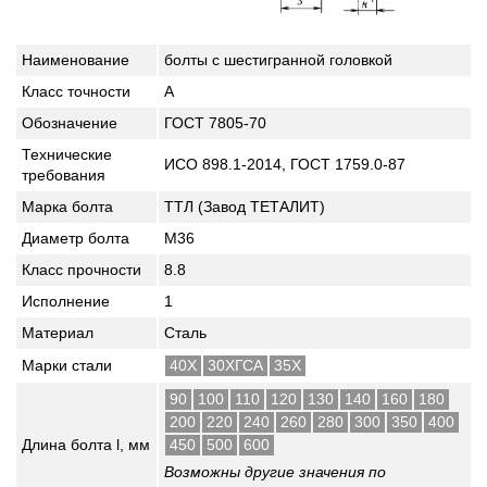
Наименование
болты с шестигранной головкой
Класс точности
A
Обозначение
ГОСТ 7805-70
Технические
ИСО 898.1-2014, ГОСТ 1759.0-87
требования
Марка болта
ТТЛ (Завод ТЕТАЛИТ)
Диаметр болта
М36
Класс прочности
8.8
Исполнение
1
Материал
Сталь
Марки стали
40Х
30ХГСА
35Х
90
100
110
120
130
140
160
180
200
220
240
260
280
300
350
400
Длина болта l, мм
450
500
600
Возможны другие значения по