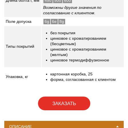
Длина болта l, мм
450
500
600
Возможны другие значения по
согласованию с клиентом.
Поле допуска
6g
6e
8g
без покрытия
цинковое с хроматированием
(бесцветным)
Типы покрытий
цинковое с хроматированием
(желтым)
цинковое термодиффузионное
картонная коробка, 25
Упаковка,
кг
форма, согласованная с клиентом
ЗАКАЗАТЬ
ОПИСАНИЕ