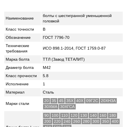
болты с шестигранной уменьшенной
Наименование
головкой
Класс точности
B
Обозначение
ГОСТ 7796-70
Технические
ИСО 898.1-2014, ГОСТ 1759.0-87
требования
Марка болта
ТТЛ (Завод ТЕТАЛИТ)
Диаметр болта
М42
Класс прочности
5.8
Исполнение
1
Материал
Сталь
20
35
45
35Х
40Х
09Г2С
20ХН3А
Марки стали
30ХМА
30ХГСА
90
100
110
120
130
140
160
180
200
220
240
260
280
300
350
400