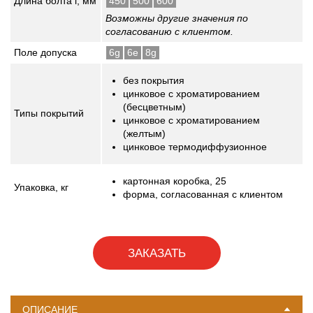
Длина болта l, мм
450
500
600
Возможны другие значения по
согласованию с клиентом.
Поле допуска
6g
6e
8g
без покрытия
цинковое с хроматированием
(бесцветным)
Типы покрытий
цинковое с хроматированием
(желтым)
цинковое термодиффузионное
картонная коробка, 25
Упаковка,
кг
форма, согласованная с клиентом
ЗАКАЗАТЬ
ОПИСАНИЕ